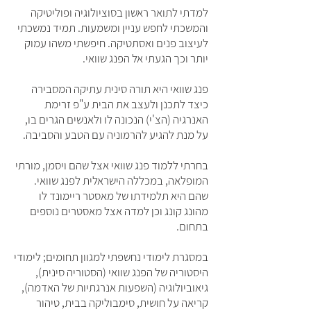
למדתי לתואר ראשון בסוציולוגיה ופוליטיקה
והמשכתי לחפש עניין ומשמעות. תמיד נמשכתי
לעיצוב פנים ואסתטיקה. חיפשתי משהו עמוק
יותר וכך הגעתי אל הפנג שוואי.
פנג שוואי היא תורה סינית עתיקה המסבירה
כיצד לתכנן ולעצב את הבית ע"פ זרימת
האנרגיה (הצ'י) הנכונה לו ולאנשים הגרים בו,
על מנת להגיע להרמוניה עם הטבע והסביבה.
בחרתי ללמוד פנג שוואי אצל שהם ויסמן, מורתי
המופלאה, ב
מכללה הישראלית לפנג שוואי.
שהם היא תלמידתו של מאסטר ריימונד לו
מהונג קונג וכן למדה אצל מאסטרים נוספים
בתחום.
במסגרת לימודי נחשפתי למגוון תחומים; לימודי
היסטוריה של הפנג שוואי (הסטוריה סינית),
גיאוביולוגיה (השפעות אנרגתיות של האדמה),
קריאה על חושית, סימבוליקה בבית, טיהור